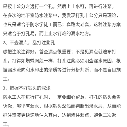
是按十公分之远打一个孔，然后上止水钉，再进行注浆。
在多次的地下室防水注浆中，我发现打孔十公分只是理论，
也只是适合于防水学徒工而已；套路太老套，这种注浆方案
只适合于打孔易，而上止水钉难的漏水地方。
2、不查漏点，乱打注浆孔
想把注浆注得好，首查漏点很重要；不是见漏点就遍布打
孔，打得如蜘蛛网般一样，打孔注浆必须明查漏水原因，根
据漏水流向和水印出的杂质等进行分析判断，而不是盲目施
工。
3、把握不好钻头的深浅
防水工人在进行打孔时，一定要细心留意，打孔的钻头会告
诉你，哪里有漏水，根据钻头深浅而判断出渗水层，从而能
把注浆液更快速地注入其内，达到堵住漏点，避免二次返
工。