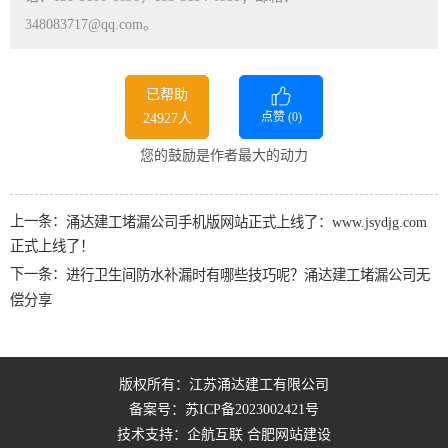
348083717@qq.com。
已帮助
点赞 (
0
)
24927人
您的鼓励是作者最大的动力
上一条：
涌达建工堵漏公司手机版网站正式上线了：www.jsydjg.com
正式上线了！
下一条：
进行卫生间防水补漏时有哪些技巧呢？涌达建工堵漏公司无
偿分享
版权所有：江苏涌达建工有限公司
备案号：
苏ICP备2023002421号
技术支持：企航互联
合肥网站建设