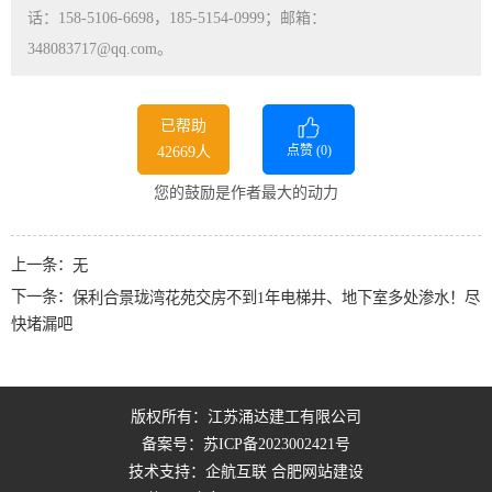
话：158-5106-6698，185-5154-0999；邮箱：
348083717@qq.com。
已帮助
点赞 (
0
)
42669人
您的鼓励是作者最大的动力
上一条：
无
下一条：
保利合景珑湾花苑交房不到1年电梯井、地下室多处渗水！尽
快堵漏吧
版权所有：江苏涌达建工有限公司
备案号：
苏ICP备2023002421号
技术支持：企航互联
合肥网站建设