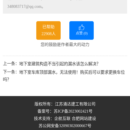
348083717@qq.com。
已帮助
点赞 (
0
)
22908人
您的鼓励是作者最大的动力
上一条：
地下室建筑构造不当引起的漏水该怎么解决？
下一条：
地下室车库顶部漏水，无法使用！购买后可以要求更换车位
吗？
版权所有：江苏涌达建工有限公司
备案号：
苏ICP备2023002421号
技术支持：企航互联
合肥网站建设
苏公网安备32090302000667号