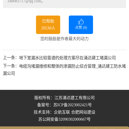
348083717@qq.com。
已帮助
点赞 (
0
)
20530人
您的鼓励是作者最大的动力
上一条：
地下室漏水比较靠谱的处理方案尽在涌达建工堵漏公司
下一条：
电缆沟堵漏维修和整体的渗漏防止综合管理_涌达建工防水堵
漏公司
版权所有：江苏涌达建工有限公司
备案号：
苏ICP备2023002421号
技术支持：企航互联
合肥网站建设
苏公网安备32090302000667号