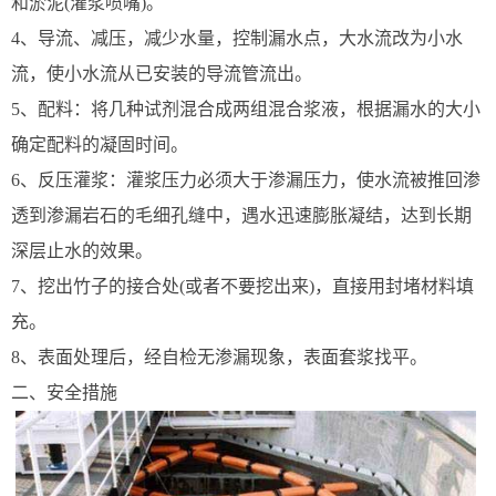
和淤泥(灌浆喷嘴)。
4、导流、减压，减少水量，控制漏水点，大水流改为小水
流，使小水流从已安装的导流管流出。
5、配料：将几种试剂混合成两组混合浆液，根据漏水的大小
确定配料的凝固时间。
6、反压灌浆：灌浆压力必须大于渗漏压力，使水流被推回渗
透到渗漏岩石的毛细孔缝中，遇水迅速膨胀凝结，达到长期
深层止水的效果。
7、挖出竹子的接合处(或者不要挖出来)，直接用封堵材料填
充。
8、表面处理后，经自检无渗漏现象，表面套浆找平。
二、安全措施