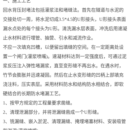
一、施工工艺
回水背压封堵法包括灌浆法和堵缝法。首先在隧道与水泥的
交接处切一周，将水泥切成3.5*4.5的U形接头，U形接头表面
漏水点处的每个接头为U形。清洗漏水层表面，冲洗后用速凝
止水材料进行埋管、抽营、引水和减流作业。
不应一次填充凹槽，以便留出填缝的空间。在一定距离处设
置一个闸门(灌浆喷嘴)。速凝材料达到一定强度后，可通过泥
浆反压注入弹性堵漏浆，直至变形缝不再出水。在遇水时，
竹节会膨胀并迅速凝固。然后在止水变形缝的凹柄上部填充
浇注料，压实表层。采用材料防水和结构防水相结合，即软
硬结合的长期防水堵漏工艺。
1、按甲方规定的工程量要求凿缝。
2、清理泄漏部分，并将泄漏缝凿成一个U形缝。
3、铣漏缝、嵌入淤泥、清理漏缝、掩埋堵塞材料、安装吸管