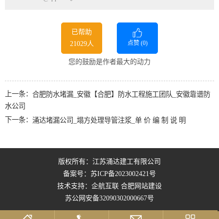
已帮助
点赞 (
0
)
21029人
您的鼓励是作者最大的动力
上一条：
合肥防水堵漏_安徽【合肥】防水工程施工团队_安徽靠谱防
水公司
下一条：
涌达堵漏公司_塌方处理导管注浆_单 价 编 制 说 明
版权所有：江苏涌达建工有限公司
备案号：
苏ICP备2023002421号
技术支持：企航互联
合肥网站建设
苏公网安备32090302000667号