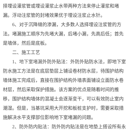
择埋设灌浆管或埋设灌浆止水带两种方法来停止灌浆和堵
漏。浮动注浆管的封堵效果优于埋设注浆止水针。
6、对于沉降缝的渗漏，大多数人选择埋设注浆管的方
法。堵漏施工顺序为先堵大漏，后堵小漏，先高后低；首先
是墙体，然后是底板。
二、施工工艺
1、
地下室堵漏
外防外贴法：外防外贴防水法，即地下室
防水施工方法是在底层垫层上铺设卷材防水层，待围护结构
墙体施工完成后，直接在围护结构外墙表面铺设立面防水卷
材层，然后采取保护措施。该方案的优点是随着时间的推
移，围护结构墙体的混凝土会逐渐变干，可以有效防止室内
潮湿。但是，当基坑采用大开挖和板桩支护时，需要采取措
施解决水平支撑部位影响地下室堵漏的问题。
2、防外防内贴法：防外防内贴法是在地垫上搭设所有永