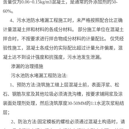
含量仅为0.06~0.15kg/m3混凝土，是通常的外添加剂的50-
60%。
4、污水池防水堵漏工程施工时，未严格按照配合比正确
计量混凝土拌和材料的各成分材料。 部分施工单位在混凝土
拌合时，不按要求进行拌合物成分材料的计量配比。 仅凭经
验性施工，混凝土各成分的实际配比超过计量允许偏差，混
凝土达不到设计强度和抗强度，污水池发生泄漏。
渗漏的治理措施
污水池防水堵漏工程防治法:
1、预防方法:浇筑施工缝上层混凝土前，表面浮浆、松
石、钢筋灰浆及其他垃圾必须清洗沟槽，按要求铺网浆及涂
装面处理剂处理，然后浇筑厚度30-50MM的1:1水泥灰浆粘结
层；
2、防治方法:固定模板的螺栓必须通过混凝土构造时，请