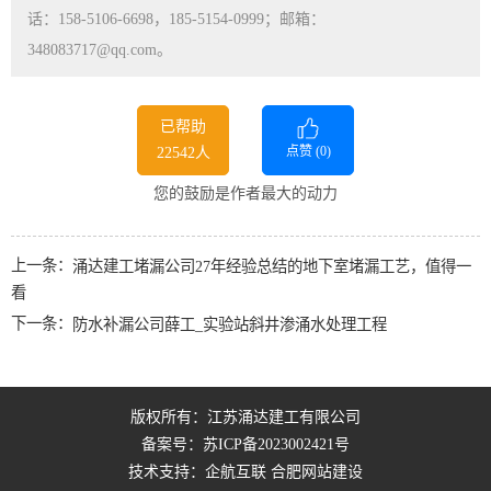
话：158-5106-6698，185-5154-0999；邮箱：
348083717@qq.com。
已帮助
点赞 (
0
)
22542人
您的鼓励是作者最大的动力
上一条：
涌达建工堵漏公司27年经验总结的地下室堵漏工艺，值得一
看
下一条：
防水补漏公司薛工_实验站斜井渗涌水处理工程
版权所有：江苏涌达建工有限公司
备案号：
苏ICP备2023002421号
技术支持：企航互联
合肥网站建设