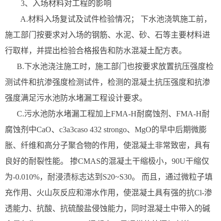
3、入场材料对工程的影响
A.材料入场复试及试件检验情况； 下水池浇筑施工前，
施工部门按要求对入场的钢筋、水泥、砂、石等主要材料进
行取样，并提出检验合格报告和防水混凝土配方表。
B.下水池浇注施工时，施工部门也按要求放置抗压强度检
测试件和抗渗强度检测试件，检测的混凝土抗压强度和抗渗
强度满足污水池防水堵漏工程设计要求。
C.污水池防水堵漏工程加上FMA-H耐腐蚀剂、FMA-H耐
腐蚀剂中CaO、c3a3caso 432 strongo、MgO的早中后期微膨
胀、纤维和高分子聚合物的作用，使混凝土非常致密，具有
良好的耐裂性能。 掺CMAS的混凝土干缩极小，90U干缩仅
为-0.010%，耐浸渍标志达到S20~S30。 而且，通过微粒子填
充作用、火山灰反应和滞水作用，使混凝土具有强的抗Cl-渗
透能力、抗酸、抗硫酸盐侵蚀能力，同时混凝土中带入的碱