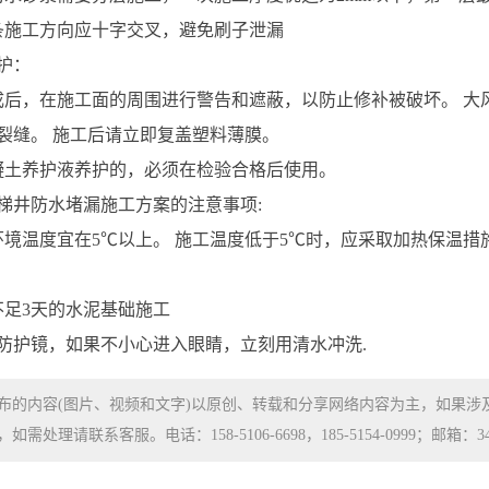
施工方向应十字交叉，避免刷子泄漏
护：
，在施工面的周围进行警告和遮蔽，以防止修补被破坏。 大
裂缝。 施工后请立即复盖塑料薄膜。
土养护液养护的，必须在检验合格后使用。
井防水堵漏施工方案的注意事项:
温度宜在5℃以上。 施工温度低于5℃时，应采取加热保温措
足3天的水泥基础施工
护镜，如果不小心进入眼睛，立刻用清水冲洗.
布的内容(图片、视频和文字)以原创、转载和分享网络内容为主，如果
处理请联系客服。电话：158-5106-6698，185-5154-0999；邮箱：3480