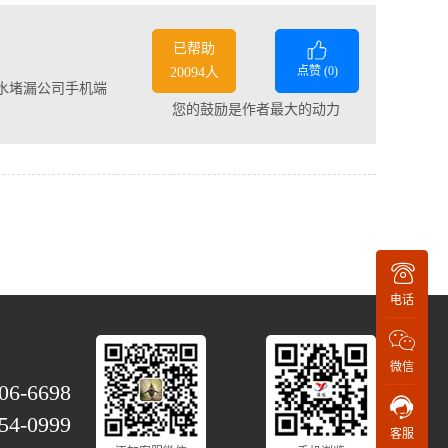
已帮助
点赞 (
0
)
20094人
水堵漏公司手机端
您的鼓励是作者最大的动力
电话
微信
06-6698
54-0999
客服