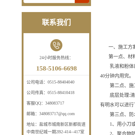
联系我们
一、施工方
第一点、材料
24小时服务热线：
乳液和粉体的配
158-5106-6698
40分钟内用完。
公司电话：
0515-88404040
第二点、施工
公司传真：
0515-88410418
底层处理:清除
客服QQ：
348083717
有明水可以进行
邮箱：
348083717@qq.com
第三点、防水
1、用小刀或硬
地址：
盐城市城南新区新都街道
中南世纪城一期2B2-414--417室
2、聚合物防水