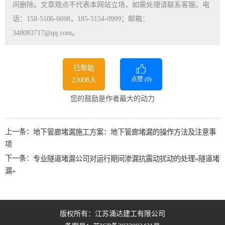
间删除。文章观点不代表本网站立场，如需处理请联系客服。电
话：158-5106-6698，185-5154-0999；邮箱：
348083717@qq.com。
已帮助
点赞 (
0
)
22008人
您的鼓励是作者最大的动力
上一条：
地下管廊堵漏施工方案：地下管廊堵漏的操作方法及注意事
项
下一条：
专业隧道堵漏公司对运行期间渗漏抗震动扰动的处理«隧道堵
漏»
版权所有：江苏涌达建工有限公司