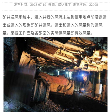
发布时间：2023-07-19
来源：涌达建工
浏览次数：22008
矿井通风系统中，进入井巷的风流未达到使用地点前沿途漏
出或漏入的现象即矿井漏风。漏出和漏入的风量称为漏风
量。采掘工作面及各酮室的实际供风量即有效风量。