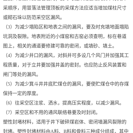
采顺序，用冒落法管理顶板的采煤方法应适当增加煤柱尺寸
或砌石垛以防范采空区漏风。
（3）为减少塌陷区和地表之间的漏风，要及时充填地面塌陷
坑洞及裂隙。地表附近的小煤窑和古窑必须查明，标在巷道
图上，相关的通道要修建可靠的密闭，或填砂、填土。
（4）为减少井口的漏风，对斜井可多设几个风门并加强其工
程质量，对于立井要加强井盖的密封。也应防止反风装置和
闸门等处的漏风。
（5）为减少箕斗井井底贮煤仓的漏风，要使贮煤仓中的存煤
保持一定的厚度。
（6）往采空区注浆、洒水，提高压实程度，以减少漏风。
（7）采空区和不用的通风联络巷要及时封闭。
塑性封堵材料，适用于井下破碎煤岩体、密闭墙漏风裂隙的
封堵。塑性封堵材料由A料、B料和骨料三种成分组成，其中