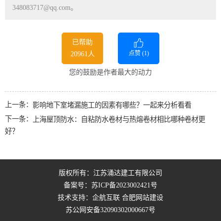
348083717@qq.com。
已帮助
点赞 (
1
)
20961人
您的鼓励是作者最大的动力
上一条：
影响地下室堵漏施工的因素有哪些？一起来分析看看
下一条：
上海屋顶防水：自粘防水卷材与热熔卷材相比哪种卷材更
好？
版权所有：江苏涌达建工有限公司
备案号：
苏ICP备2023002421号
技术支持：企航互联
合肥网站建设
苏公网安备32090302000667号