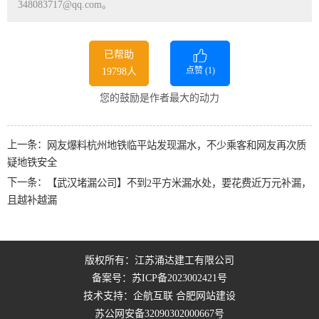
348083717@qq.com。
已帮助
点赞 (
1
)
19798人
您的鼓励是作者最大的动力
上一条：
网友爆料杭州地铁临平站发现漏水，不少乘客和网友再次质
疑地铁安全
下一条：
【武汉堵漏公司】不到2平方米漏水处，要花费近万元补漏，
且越补越漏
版权所有：江苏涌达建工有限公司
备案号：
苏ICP备2023002421号
技术支持：企航互联
合肥网站建设
苏公网安备32090302000667号