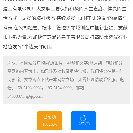
建工有限公司广大女职工要保持积极的人生态度、健康的生
活方式、昂扬的精神状态,持续发扬“巾帼不让须眉”的豪情与
斗志,在公司经营、技术、管理等领域创造巾帼新业绩、贡献
巾帼新力量,为加快江苏涌达建工有限公司打造
防水堵漏
行业
地位发挥“半边天”作用。
声明：本网站发布的内容(图片、视频和文字)以原创、转载和分
享网络内容为主，如果涉及侵权请尽快告知，我们将会在第一时
间删除。文章观点不代表本网站立场，如需处理请联系客服。电
话：158-5106-6698，185-5154-0999；邮箱：
348083717@qq.com。
已帮助
点赞 (
3
)
19226人