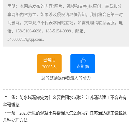
声明：本网站发布的内容(图片、视频和文字)以原创、转载和分
享网络内容为主，如果涉及侵权请尽快告知，我们将会在第一时
间删除。文章观点不代表本网站立场，如需处理请联系客服。电
话：158-5106-6698，185-5154-0999；邮箱：
348083717@qq.com。
已帮助
点赞 (
0
)
20065人
您的鼓励是作者最大的动力
上一条：
防水堵漏做完为什么要做闭水试验？江苏涌达建工不容许有
丝毫懈怠
下一条：
2023常见的混凝土裂缝漏水怎么解决？江苏涌达建工说说这
几种处理方法