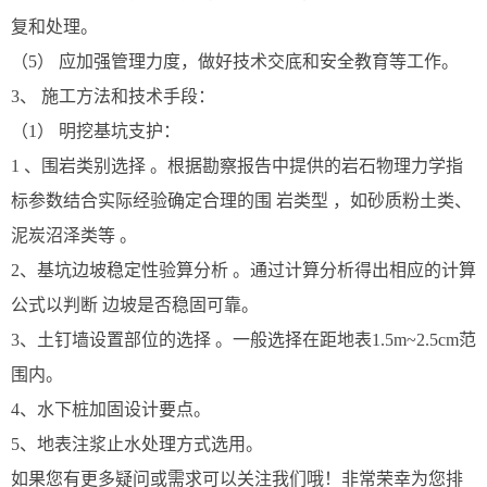
复和处理。
（5） 应加强管理力度，做好技术交底和安全教育等工作。
3、 施工方法和技术手段：
（1） 明挖基坑支护：
1 、围岩类别选择 。根据勘察报告中提供的岩石物理力学指
标参数结合实际经验确定合理的围 岩类型 ，如砂质粉土类、
泥炭沼泽类等 。
2、基坑边坡稳定性验算分析 。通过计算分析得出相应的计算
公式以判断 边坡是否稳固可靠。
3、土钉墙设置部位的选择 。一般选择在距地表1.5m~2.5cm范
围内。
4、水下桩加固设计要点。
5、地表注浆止水处理方式选用。
如果您有更多疑问或需求可以关注我们哦！非常荣幸为您排