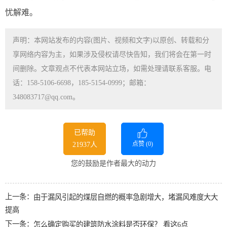
忧解难。
声明：本网站发布的内容(图片、视频和文字)以原创、转载和分
享网络内容为主，如果涉及侵权请尽快告知，我们将会在第一时
间删除。文章观点不代表本网站立场，如需处理请联系客服。电
话：158-5106-6698，185-5154-0999；邮箱：
348083717@qq.com。
已帮助
点赞 (
0
)
21937人
您的鼓励是作者最大的动力
上一条：
由于漏风引起的煤层自燃的概率急剧增大，堵漏风难度大大
提高
下一条：
怎么确定购买的建筑防水涂料是否环保？ 看这6点