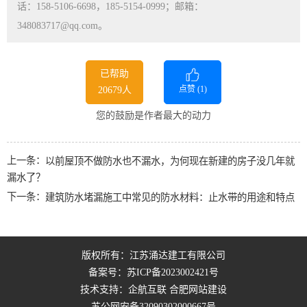
话：158-5106-6698，185-5154-0999；邮箱：
348083717@qq.com。
已帮助
点赞 (
1
)
20679人
您的鼓励是作者最大的动力
上一条：
以前屋顶不做防水也不漏水，为何现在新建的房子没几年就
漏水了？
下一条：
建筑防水堵漏施工中常见的防水材料：止水带的用途和特点
版权所有：江苏涌达建工有限公司
备案号：
苏ICP备2023002421号
技术支持：企航互联
合肥网站建设
苏公网安备32090302000667号