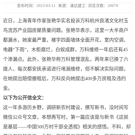
发布时间：2023-03-11
来源：涌达建工
浏览次数：20679
近日，上海青年作家张艳华实名投诉万科杭州良渚文化村玉
鸟流苏产业园房屋质量问题。张艳华表示，这里一大半商户
都漏水，她家最严重，楼宇四面墙体全面开花，室内空调、
电器“下雨”，木柜腐烂，白蚁成群，万科维修一年后还有45
个渗漏点。此外，张艳华称万科管理混乱，两年来已换了六
拨人，每次都安抚承诺进行
堵漏
维修，但不解决实际问题，
在她提出赔偿撤租后，万科反向她提出400多万房租及违约
金。
以下为公开信全文：
这一年多游历乡野，调研新农村建设，撰写新书，没时间写
微信公众号文章，本想再写时，第一篇应该是与新书《这就
是基层——中国500万村干部全透视》相关的感悟。不料，却