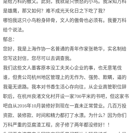
是给万科的檄文。此刻，我就是只愤怒的小鸟。我深知万科
是雄鹰，那又如何？难不成光天化日之下吃了我？
哪怕我这只小鸟粉身碎骨，文人的傲骨也必须有。我要万科
给个说法。
郁总：
您好，我是上海作协一名普通的青年作家张艳华，实名制给
您写这封信，您尽可以去调查我。
我们这些文人墨客原本没工夫关心企业的事，也无意笔伐
谁，但贵公司杭州地区管理上的无作为、强势、欺瞒，逼的
我毫无退路。我本对书香生活心存向往，从企业高管职位辞
职后，在杭州良渚文化村开设一家700平米的书吧，但这家书
吧自从2016年10月装修好到现在一直未正常营业。几百万投
资款、装修款、时间和精力都打了水漂。为什么？因为你们
万科严重的豆腐渣工程，房子修了两年都没修好！！