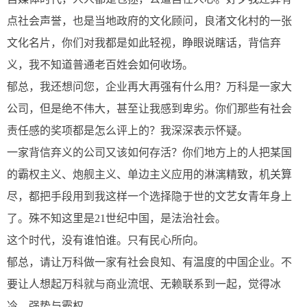
点社会声誉，也是当地政府的文化顾问，良渚文化村的一张
文化名片，你们对我都是如此轻视，睁眼说瞎话，背信弃
义，我不知道普通老百姓会如何收场。
郁总，我还想问您，企业再大再强有什么用？万科是一家大
公司，但是绝不伟大，甚至让我感到卑劣。你们那些有社会
责任感的奖项都是怎么评上的？我深深表示怀疑。
一家背信弃义的公司又该如何存活？你们地方上的人把某国
的霸权主义、炮舰主义、单边主义应用的淋漓精致，机关算
尽，都把手段用到我这样一个选择隐于世的文艺女青年身上
了。殊不知这里是21世纪中国，是法治社会。
这个时代，没有谁怕谁。只有民心所向。
郁总，请让万科做一家有社会良知、有温度的中国企业。不
要让人想起万科就与商业流氓、无赖联系到一起，觉得冰
冷、强势与霸权。