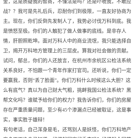
金，这是质疑我的智商，不懂法是吗？还是吓唬我，不敢应
战？？我可是先礼后兵，忍耐你们到极限，一直友好协商为
主。现在，你们反倒先发制人了，我势必讨伐万科到底。我
是愤怒至极。你们的人触犯了做人做事的底线。是非存人
情，肝胆照乾坤。面对万科人中的商业流氓，我只能选择自
卫，揭开万科地方管理上的三层皮。算我对社会做的贡献。
试问，郁总，你们的人还放言，在杭州市余杭区公检法系统
关系良好，不怕跟一个青年作家打官司。还听说，你们一定
要赢我，否则“丢了脸面”。你们万科什么时候这么大胆？这
么有底气？真以为自己财大气粗，挑衅我国公检法系统？黑
帮文化吗？谁赋予给你们的权力？我告诉你们，你们的房屋
存在严重质量问题，至少有45个渗漏点已经被取证，这是事
实，事实胜于雄辩！
有句老话，自己浑身是毛，还骂别人是妖怪，你们万科地产