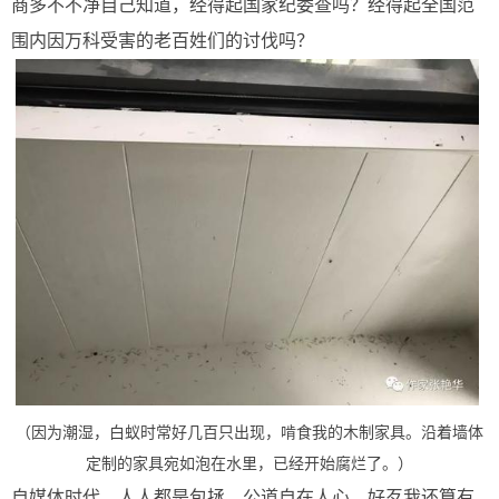
商多不不净自己知道，经得起国家纪委查吗？经得起全国范
围内因万科受害的老百姓们的讨伐吗？
（因为潮湿，白蚁时常好几百只出现，啃食我的木制家具。沿着墙体
定制的家具宛如泡在水里，已经开始腐烂了。）
自媒体时代，人人都是包拯，公道自在人心。好歹我还算有