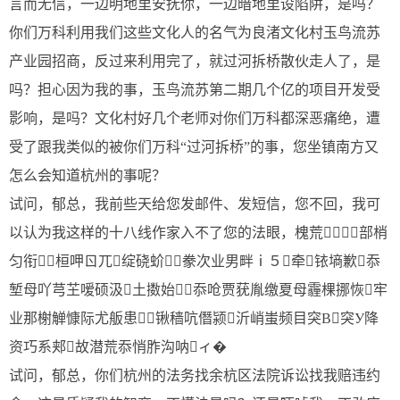
言而无信，一边明地里安抚你，一边暗地里设陷阱，是吗？
你们万科利用我们这些文化人的名气为良渚文化村玉鸟流苏
产业园招商，反过来利用完了，就过河拆桥散伙走人了，是
吗？担心因为我的事，玉鸟流苏第二期几个亿的项目开发受
影响，是吗？文化村好几个老师对你们万科都深恶痛绝，遭
受了跟我类似的被你们万科“过河拆桥”的事，您坐镇南方又
怎么会知道杭州的事呢？
试问，郁总，我前些天给您发邮件、发短信，您不回，我可
以认为我这样的十八线作家入不了您的法眼，槐荒部梢
匀衔桓呷ㄖ兀绽硗蚧豢次业男畔ⅰ５牵铱墒歉忝
堑母吖芎芏嗳硕汲土擞始忝呛贾莸胤缴夏母霾棵挪恢牢
业那榭觯慷际尤舨患锹穑吭僭颍沂峭蚩频目突В突У降
资巧系郏故潜荒忝悄胙沟呐ィ�
试问，郁总，你们杭州的法务找余杭区法院诉讼找我赔违约