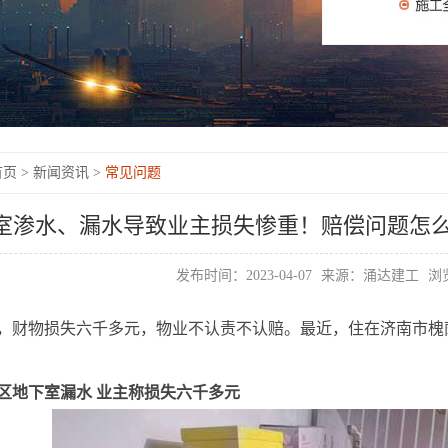
页 >
新闻资讯 >
常见问题
室渗水、漏水导致业主损失惨重！赔偿问题怎
发布时间：2023-04-07
来源：涌达建工
浏览
，财物损失六千多元，物业不认责不认赔。最近，住在济南市槐
区地下室漏水 业主称损失六千多元