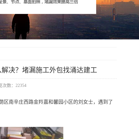
么解决？堵漏施工外包找涌达建工
次数：22354
荫区南辛庄西路金羚嘉和馨园小区的刘女士，遇到了