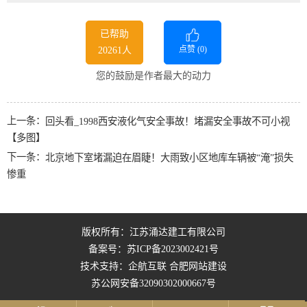
已帮助
点赞 (
0
)
20261人
您的鼓励是作者最大的动力
上一条：
回头看_1998西安液化气安全事故！堵漏安全事故不可小视
【多图】
下一条：
北京地下室堵漏迫在眉睫！大雨致小区地库车辆被“淹”损失
惨重
版权所有：江苏涌达建工有限公司
备案号：
苏ICP备2023002421号
技术支持：企航互联
合肥网站建设
苏公网安备32090302000667号