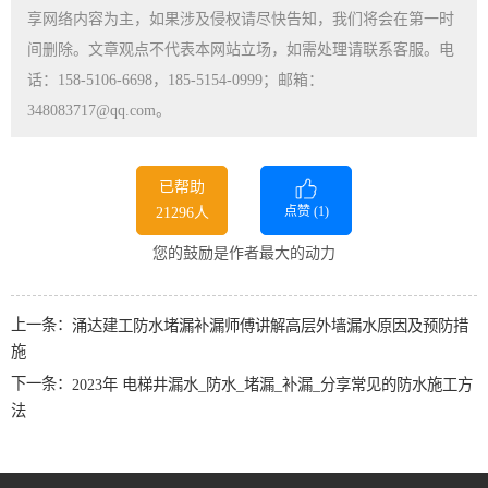
享网络内容为主，如果涉及侵权请尽快告知，我们将会在第一时
间删除。文章观点不代表本网站立场，如需处理请联系客服。电
话：158-5106-6698，185-5154-0999；邮箱：
348083717@qq.com。
已帮助
点赞 (
1
)
21296人
您的鼓励是作者最大的动力
上一条：
涌达建工防水堵漏补漏师傅讲解高层外墙漏水原因及预防措
施
下一条：
2023年 电梯井漏水_防水_堵漏_补漏_分享常见的防水施工方
法