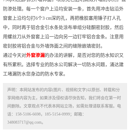
防渗处理。每一个窗户上沿均安装一条，首先用冲击钻沿外
窗套上沿均匀打6个3 cm深的孔，再把橡胶塞用锤子打人孔
中，同时再于铝合金引水条处涂布单组分硅酮密封胶，然后
用螺丝刀从外窗套上沿一边向另一边钉牢铝合金条。注意用
密封胶将铝合金与外墙饰面之间的缝隙嵌填密封。
通过今天对
外窗渗漏
的办法的讲解，是否对您的防水知识又
有所累积。选择专业的防水公司解决一切防水问题，涌达建
工堵漏防水您身边的防水专家。
声明：本网站发布的内容(图片、视频和文字)以原创、转载和分
享网络内容为主，如果涉及侵权请尽快告知，我们将会在第一时
间删除。文章观点不代表本网站立场，如需处理请联系客服。电
话：158-5106-6698，185-5154-0999；邮箱：
348083717@qq.com。