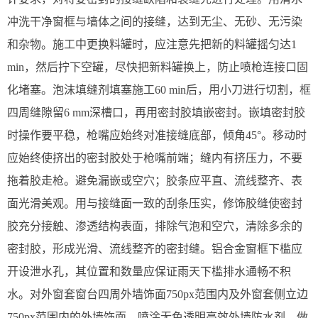
冲洗干净窗框与墙体之间的接缝，达到无尘、无砂、无污染
和杂物。施工中更换料罐时，应注意先把新的料罐摇匀达1
min，然后拧下空罐，尽快把新料罐换上，防止喷枪连接口固
化堵塞。泡沫填缝剂填塞施工60 min后，用小刀进行切割，框
四周缝隙留6 mm深槽口，再用密封胶填嵌密封。嵌填密封胶
时操作要平稳，枪嘴应始终对准接缝底部，倾角45°。移动时
应始终使挤出的密封胶处于枪嘴前端；缝内有挤压力，不要
拖着胶走枪。避免漏嵌或空穴；胶条应平直、流线整齐、表
面光滑美观。用与接缝面一致的刮条压实，修饰胶缝使密封
胶充分接触、渗透结构表面，排除气泡和空穴，清除多余的
密封胶，形成光滑、流线整齐的密封缝。铝合金窗框下槛应
开设泄水孔，其位置和数量应保证雨天下槛排水通畅不积
水。对外窗套窗台四周外墙饰面750px范围内及外窗套侧立边
750px范围内的外墙饰面，喷涂无色透明高效外墙防水剂，做