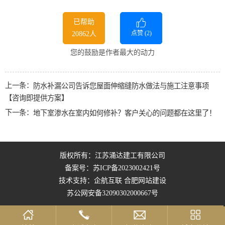
已帮助
点赞 (
2
)
20862人
您的鼓励是作者最大的动力
上一条：
防水补漏公司告诉您屋面伸缩缝防水做法与施工注意事项
【咨询即提供方案】
下一条：
地下室渗水在室内如何修补？客户关心的问题都在这里了！
版权所有：江苏涌达建工有限公司
备案号：
苏ICP备2023002421号
技术支持：企航互联
合肥网站建设
苏公网安备32090302000667号