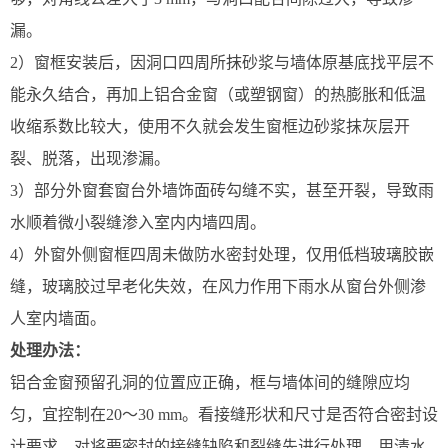
漏。
2）窗框安装后，因洞口四周所抹砂浆与墙体原基底找平层不
能永久结合，再加上铝合金窗（或塑钢窗）的热膨胀和低温
收缩系数比较大，使用不久就会发生窗框边砂浆抹灰层开
裂、脱落，出现渗漏。
3）部分外窗套窗台外墙饰面砖勾缝不实，甚至开裂，导致雨
水顺着微小裂缝渗入室内内墙四周。
4）外窗外侧窗框四周未做防水密封处理，仅用低档玻璃胶嵌
缝，玻璃胶过早老化失效，在风力作用下雨水从窗台外侧渗
人室内墙面。
处理办法：
铝合金窗预留孔洞的位置应正确，框与墙体间的缝隙应均
匀，宜控制在20～30 mm。看接缝形状和尺寸是否符合密封设
计要求，对将要密封的接缝缺陷和裂缝先进行处理。用清水