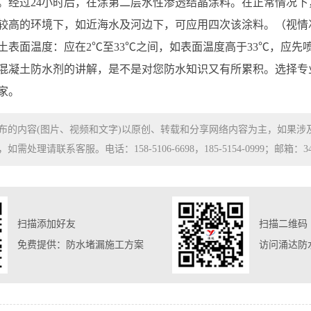
。经过24小时后，在涂第二层水性渗透结晶涂料。在正常情况
较高的环境下，如近海水及河边下，可应用四次该涂料。（视情
土表面温度：应在2℃至33℃之间，如表面温度高于33℃，应先喷
混凝土防水剂的讲解，是不是对您防水知识又有所累积。选择专
家。
布的内容(图片、视频和文字)以原创、转载和分享网络内容为主，如果
处理请联系客服。电话：158-5106-6698，185-5154-0999；邮箱：3480
扫描添加好友
扫描二维码
免费提供：防水堵漏施工方案
访问涌达防