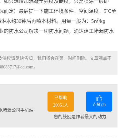
下，如只想增加混凝土强度及硬度，只需喷涂一层即
况而定）最后提一下施工环境条件：空间温度：5℃至
淋水约30钟后再喷本材料。用量一般为：5㎡/kg
业的防水公司解决一切防水问题，涌达建工堵漏防水
涉及侵权请尽快告知，我们将会在第一时间删除。文章观点不
83717@qq.com。
已帮助
点赞 (
2
)
20051人
水堵漏公司手机端
您的鼓励是作者最大的动力