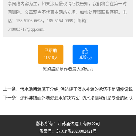
享网络内容为主，如果涉及侵权请尽快告知，我们将会在第一时
间删除。文章观点不代表本网站立场，如需处理请联系客服。电
话：158-5106-6698，185-5154-0999；邮箱：
348083717@qq.com。
已帮助
点赞 (
0
)
21518人
您的鼓励是作者最大的动力
上一条：
污水池堵漏施工介绍_涌达建工滴水补漏的承诺不是随便说说
下一条：
涂料装饰面外墙渗漏水解决方案_防水堵漏我们是专业的团队
版权所有：江苏涌达建工有限公司
备案号：
苏ICP备2023002421号