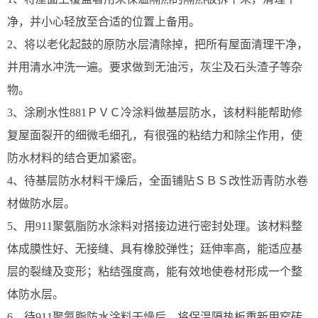
净，并小心轻放至合适的位置上备用。
2、将以老化起鼓的原防水层清除掉，把所有屋面清理干净，
并用清水冲洗一遍。要求做到无油污，灰尘及石头渣子等杂
物。
3、涂刷水性881ＰＶＣ冷涂料做基层防水，该材料能帮助修
复屋面裂开的细微毛细孔，有很强的粘结力和除尘作用，使
防水材料的结合更加紧密。
4、待基层防水材料干燥后，全面铺贴ＳＢＳ改性沥青防水卷
材做防水层。
5、用911聚氨脂防水涂料对搭接边进行密封处理。该材料整
体成膜性好、无接缝、具有橡胶弹性；廷伸率高，能适应基
层的裂缝及变形；粘结强度高，能有效地使卷材形成一个整
体防水层。
6、待911聚氨脂防水涂料干燥后，将保温隔热板重新用窑砖