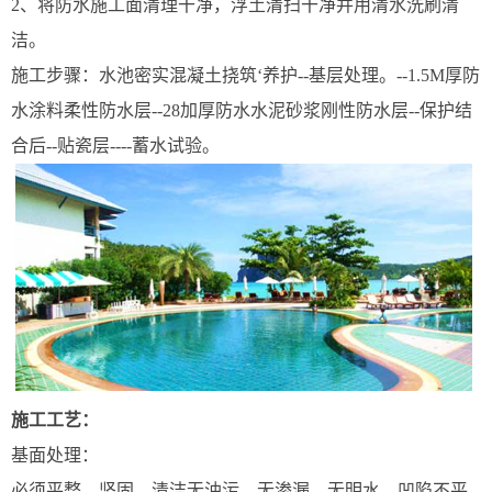
2、将防水施工面清理干净，浮土清扫干净并用清水洗刷清
洁。
施工步骤：水池密实混凝土挠筑‘养护--基层处理。--1.5M厚防
水涂料柔性防水层--28加厚防水水泥砂浆刚性防水层--保护结
合后--贴瓷层----蓄水试验。
施工工艺：
基面处理：
必须平整、坚固、清洁无油污、无渗漏、无明水。凹陷不平