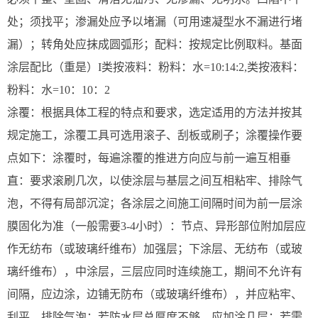
处；须找平；渗漏处应予以堵漏（可用速凝型水不漏进行堵
漏）；转角处应抹成圆弧形；配料：按规定比例取料。基面
涂层配比（重是）I类按液料：粉料：水=10:14:2,类按液料：
粉料：水=10：10：2
涂覆：根据具体工程的特点和要求，选定适用的方法并按其
规定施工，涂覆工具可选用滚子、刮板或刷子；涂覆操作要
点如下：涂覆时，每遍涂覆的推进方向应与前一遍互相垂
直：要求滚刷几次，以使涂层与基层之间互相粘牢、排除气
泡，不得有局部沉淀；各涂层之间施工间隔时间为前一层涂
膜固化为准（一般需要3-4小时）：节点、异形部位附加层应
作无纺布（或玻璃纤维布）加强层；下涂层、无纺布（或玻
璃纤维布），中涂层，三层应同时连续施工，期间不允许有
间隔，应边涂，边铺无防布（或玻璃纤维布），并应粘牢、
刮平、排除气泡；若防水层总厚度不够，应加涂几层；若需