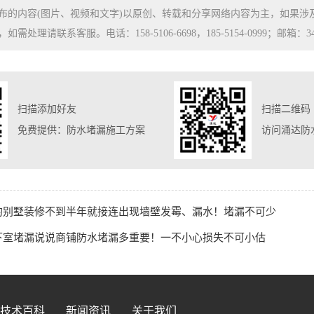
布的内容(图片、视频和文字)以原创、转载和分享网络内容为主，如果
处理请联系客服。电话：158-5106-6698，185-5154-0999；邮箱：3480
扫描添加好友
扫描二维码
免费提供：防水堵漏施工方案
访问涌达防
的别墅装修不到半年就接连出现墙壁发霉、漏水！堵漏不可少
下室堵漏说说商铺防水堵漏多重要！一不小心损失不可小估
技术百科
新闻资讯
关于我们