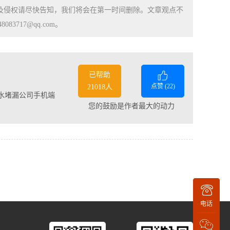
涉及侵权请尽快告知，我们将会在第一时间删除。文章观点不
83717@qq.com。
已帮助
点赞 (
22
)
21018人
水堵漏公司手机端
您的鼓励是作者最大的动力
电话