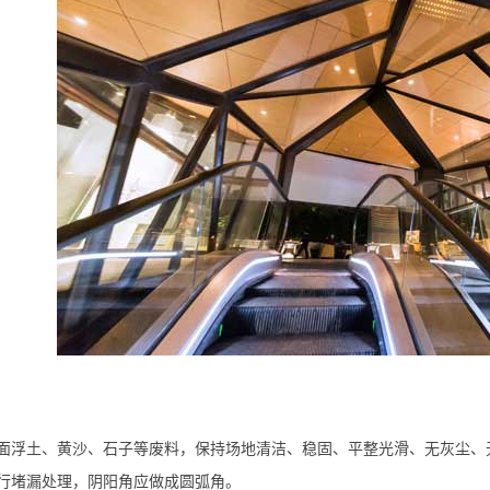
面浮土、黄沙、石子等废料，保持场地清洁、稳固、平整光滑、无灰尘、
行堵漏处理，阴阳角应做成圆弧角。