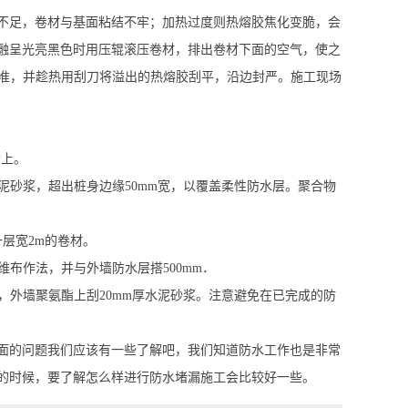
不足，卷材与基面粘结不牢；加热过度则热熔胶焦化变脆，会
融呈光亮黑色时用压辊滚压卷材，排出卷材下面的空气，使之
为准，并趁热用刮刀将溢出的热熔胶刮平，沿边封严。施工现场
构上。
泥砂浆，超出桩身边缘50mm宽，以覆盖柔性防水层。聚合物
层宽2m的卷材。
维布作法，并与外墙防水层搭500mm．
，外墙聚氨酯上刮20mm厚水泥砂浆。注意避免在已完成的防
面的问题我们应该有一些了解吧，我们知道防水工作也是非常
的时候，要了解怎么样进行防水堵漏施工会比较好一些。