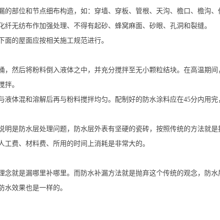
漏的部位和节点细布构造，如：穿墙、穿板、管根、天沟、檐口、檐沟、
化纤无纺布作加强处理、不得有起砂、蜂窝麻面、砂眼、孔洞和裂缝。
下面的屋面应按相关施工规范进行。
桶，然后将粉料倒入液体之中，并充分搅拌至无小颗粒结块。在高温期间
搅拌。
与液体混和溶解后再与粉料搅拌均匀。配制好的防水涂料应在45分内用完
说明是防水层处理问题，防水层外表有坚硬的瓷砖，按照传统的方法就是
人工费、材料费、所用的时间上消耗是非常大的。
理念就是漏哪里补哪里。而防水补漏方法就是抛弃这个传统的观念，防水
防水效果也是一样的。