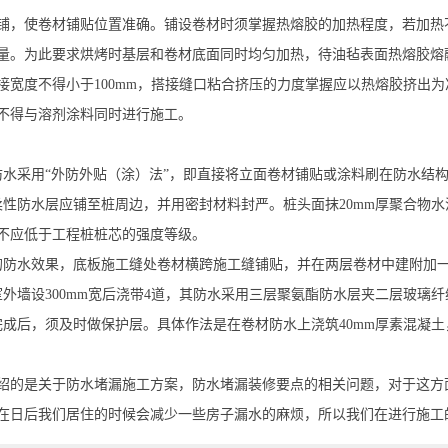
铺，使卷材铺贴位置准确。铺设卷材时须掌握热熔胶的加热程度，若加热
量。为此要求烘烤时基层和卷材底面同时均匀加热，待油毡表面热熔胶熔
接宽度不得小于100mm，搭接缝口粘合挤压的力度掌握应以热熔胶挤出
不得与溶剂涂料同时进行施工。
防水采用“外防外贴（涂）法”，即直接将立面卷材铺贴或涂料刷在防水结
柔性防水层应铺至桩周边，并用密封材料封严。桩头面抹20mm厚聚合物水
不应低于工程桩桩芯的强度等级。
的防水效果，底板施工缝处卷材横跨施工缝铺贴，并在两层卷材中建附加一
室外墙设300mm宽后浇带4道，其防水采用三层聚氨酯防水层夹二层玻璃纤
完成后，须及时做保护层。具体作法是在卷材防水上浇筑40mm厚素混凝土
绍的是关于防水堵漏施工方案，防水堵漏装修要点的相关问题，对于这方
在日后我们居住的时候会减少一些房子漏水的麻烦，所以我们在进行施工