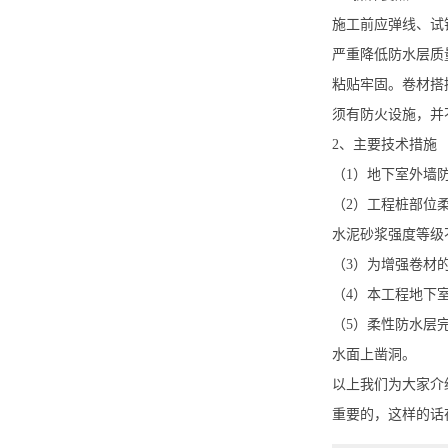
施工前应弹线、试
严重降低防水层质
粘贴牢固。卷材搭
须有防火设施，并
2、主要技术措施
（1）地下室外墙
（2）工程桩部位
水泥砂浆强度等级
（3）为增强卷材
（4）本工程地下
（5）柔性防水层
水面上凿洞。
以上我们为大家介
重要的，这样的话