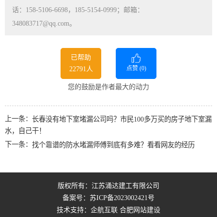
话：158-5106-6698，185-5154-0999；邮箱：
348083717@qq.com。
已帮助
点赞 (
0
)
22791人
您的鼓励是作者最大的动力
上一条：
长春没有地下室堵漏公司吗？市民100多万买的房子地下室漏
水，自己干！
下一条：
找个靠谱的防水堵漏师傅到底有多难？看看网友的经历
版权所有：江苏涌达建工有限公司
备案号：
苏ICP备2023002421号
技术支持：企航互联
合肥网站建设