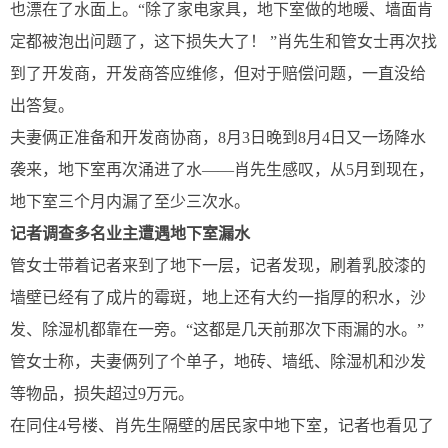
也漂在了水面上。“除了家电家具，地下室做的地暖、墙面肯
定都被泡出问题了，这下损失大了！ ”肖先生和管女士再次找
到了开发商，开发商答应维修，但对于赔偿问题，一直没给
出答复。
夫妻俩正准备和开发商协商，8月3日晚到8月4日又一场降水
袭来，地下室再次涌进了水——肖先生感叹，从5月到现在，
地下室三个月内漏了至少三次水。
记者调查多名业主遭遇地下室漏水
管女士带着记者来到了地下一层，记者发现，刷着乳胶漆的
墙壁已经有了成片的霉斑，地上还有大约一指厚的积水，沙
发、除湿机都靠在一旁。“这都是几天前那次下雨漏的水。”
管女士称，夫妻俩列了个单子，地砖、墙纸、除湿机和沙发
等物品，损失超过9万元。
在同住4号楼、肖先生隔壁的居民家中地下室，记者也看见了