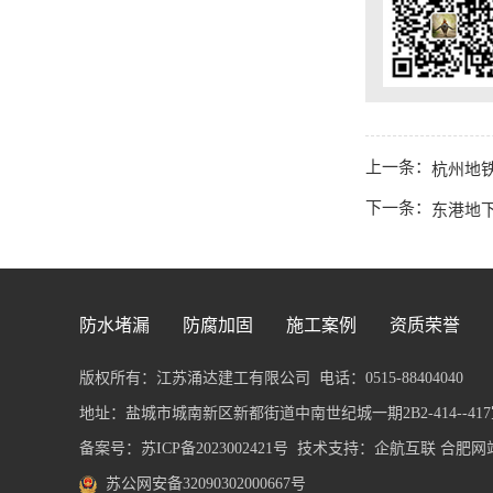
上一条：
杭州地
下一条：
东港地
防水堵漏
防腐加固
施工案例
资质荣誉
版权所有：江苏涌达建工有限公司
电话：0515-88404040
地址：盐城市城南新区新都街道中南世纪城一期2B2-414--417室 传
备案号：
苏ICP备2023002421号
技术支持：企航互联
合肥网
苏公网安备32090302000667号