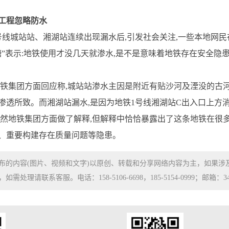
程忽略防水
城站站、湘湖站连续出现漏水后,引发社会关注,一些本地网民
表示:地铁使用才没几天就渗水,是不是意味着地铁存在安全隐患
集团方面回应称,城站站渗水主因是附近有贴沙河及湮没的古河道
渗透所致。而湘湖站漏水,是因为地铁1号线湘湖站C出入口上方
地铁集团方面做了解释,但解释中恰恰暴露出了这条地铁在很多
、重要构建存在质量问题等隐患。
布的内容(图片、视频和文字)以原创、转载和分享网络内容为主，如果
处理请联系客服。电话：158-5106-6698，185-5154-0999；邮箱：3480