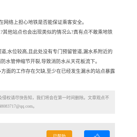
在网络上担心地铁是否能保证乘客安全。
?其他站点也会出现类似的情况么?真有点不敢乘地铁
,水位较高,且此处没有专门预留管道,漏水系附近的
消防水管伸缩节开裂,导致消防水从天花板流下。
方面的工作存在欠缺,至少在已经发生漏水的站点暴露
涉及侵权请尽快告知，我们将会在第一时间删除。文章观点不
83717@qq.com。
已帮助