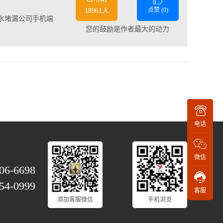
点赞 (
0
)
18961人
水堵漏公司手机端
您的鼓励是作者最大的动力
电话
微信
06-6698
54-0999
客服
添加客服微信
手机浏览