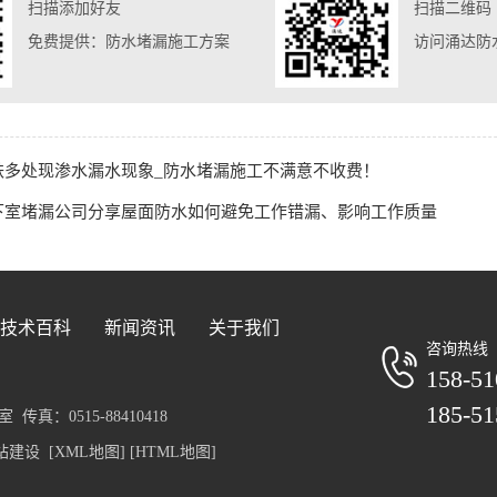
扫描添加好友
扫描二维码
免费提供：防水堵漏施工方案
访问涌达防
铁多处现渗水漏水现象_防水堵漏施工不满意不收费！
下室堵漏公司分享屋面防水如何避免工作错漏、影响工作质量
技术百科
新闻资讯
关于我们
咨询热线
158-51
185-51
真：0515-88410418
站建设
[XML地图]
[HTML地图]