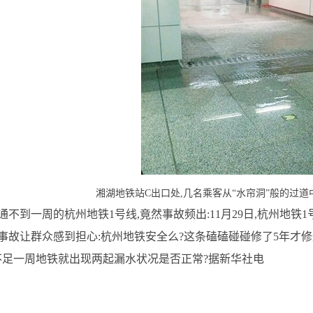
湘湖地铁站C出口处,几名乘客从“水帘洞”般的过道
一周的杭州地铁1号线,竟然事故频出:11月29日,杭州地铁1号
事故让群众感到担心:杭州地铁安全么?这条磕磕碰碰修了5年才修
不足一周地铁就出现两起漏水状况是否正常?据新华社电