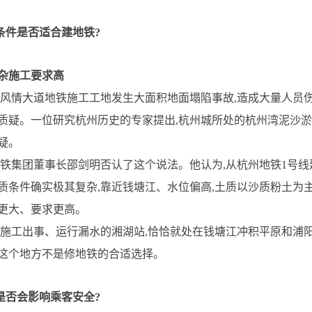
件是否适合建地铁?
施工要求高
州风情大道地铁施工工地发生大面积地面塌陷事故,造成大量人员
质疑。一位研究杭州历史的专家提出,杭州城所处的杭州湾泥沙淤积
疑。
集团董事长邵剑明否认了这个说法。他认为,从杭州地铁1号线建
质条件确实极其复杂,靠近钱塘江、水位偏高,土质以沙质粉土为主
更大、要求更高。
工出事、运行漏水的湘湖站,恰恰就处在钱塘江冲积平原和浦阳
这个地方不是修地铁的合适选择。
否会影响乘客安全?