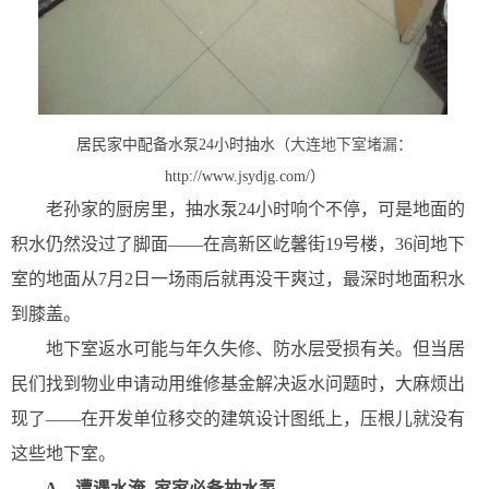
居民家中配备水泵24小时抽水（
大连地下室堵漏
：
http://www.jsydjg.com/）
老孙家的厨房里，抽水泵24小时响个不停，可是地面的
积水仍然没过了脚面——在高新区屹馨街19号楼，36间地下
室的地面从7月2日一场雨后就再没干爽过，最深时地面积水
到膝盖。
地下室返水可能与年久失修、防水层受损有关。但当居
民们找到物业申请动用维修基金解决返水问题时，大麻烦出
现了——在开发单位移交的建筑设计图纸上，压根儿就没有
这些地下室。
A、
遭遇水淹
家家必备抽水泵