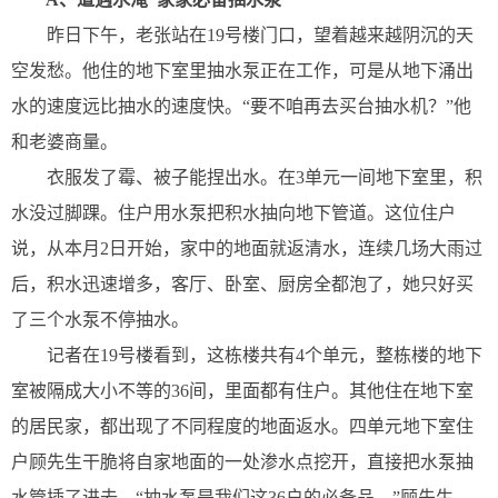
昨日下午，老张站在19号楼门口，望着越来越阴沉的天
空发愁。他住的地下室里抽水泵正在工作，可是从地下涌出
水的速度远比抽水的速度快。“要不咱再去买台抽水机？”他
和老婆商量。
衣服发了霉、被子能捏出水。在3单元一间地下室里，积
水没过脚踝。住户用水泵把积水抽向地下管道。这位住户
说，从本月2日开始，家中的地面就返清水，连续几场大雨过
后，积水迅速增多，客厅、卧室、厨房全都泡了，她只好买
了三个水泵不停抽水。
记者在19号楼看到，这栋楼共有4个单元，整栋楼的地下
室被隔成大小不等的36间，里面都有住户。其他住在地下室
的居民家，都出现了不同程度的地面返水。四单元地下室住
户顾先生干脆将自家地面的一处渗水点挖开，直接把水泵抽
水管插了进去。“抽水泵是我们这36户的必备品。”顾先生