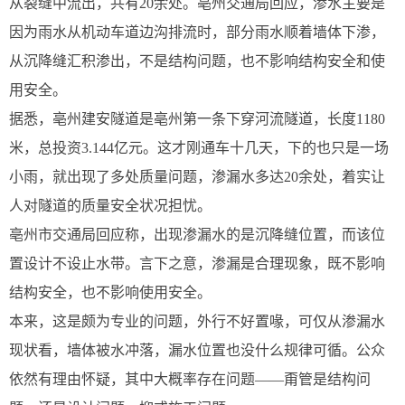
从裂缝中流出，共有20余处。亳州交通局回应，渗水主要是
因为雨水从机动车道边沟排流时，部分雨水顺着墙体下渗，
从沉降缝汇积渗出，不是结构问题，也不影响结构安全和使
用安全。
据悉，亳州建安隧道是亳州第一条下穿河流隧道，长度1180
米，总投资3.144亿元。这才刚通车十几天，下的也只是一场
小雨，就出现了多处质量问题，渗漏水多达20余处，着实让
人对隧道的质量安全状况担忧。
亳州市交通局回应称，出现渗漏水的是沉降缝位置，而该位
置设计不设止水带。言下之意，渗漏是合理现象，既不影响
结构安全，也不影响使用安全。
本来，这是颇为专业的问题，外行不好置喙，可仅从渗漏水
现状看，墙体被水冲落，漏水位置也没什么规律可循。公众
依然有理由怀疑，其中大概率存在问题——甭管是结构问