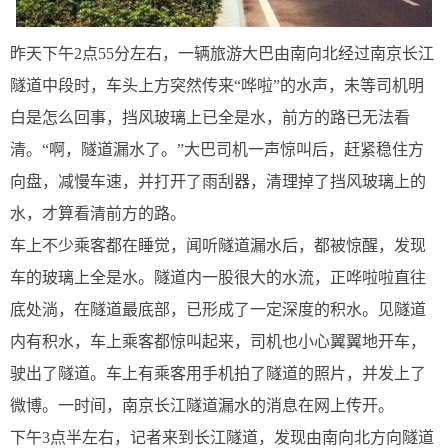
昨天下午2点55分左右，一辆旅游大巴由南向北经过南京长江
隧道中段时，车头上方突然传来“哗啦”的水声，未等司机明
白是怎么回事，挡风玻璃上已全是水，前方的路已无法看
清。“啊，隧道漏水了。”大巴司机一声惊叫后，赶紧稳住方
向盘，减慢车速，并打开了雨刮器，清理掉了挡风玻璃上的
水，才算看清前方的路。
车上不少乘客都在睡觉，闻听隧道漏水后，都被惊醒，发现
车的玻璃上全是水。隧道内一股很大的水流，正哗啦啦直往
底处淌，在隧道最底部，已形成了一定深度的积水。见隧道
内有积水，车上乘客都惊叫起来，司机也小心翼翼地开车，
驶出了隧道。车上有乘客用手机拍了隧道的照片，并发上了
微博。一时间，南京长江隧道漏水的消息在网上传开。
下午3点半左右，记者来到长江隧道，发现由南向北方向隧道