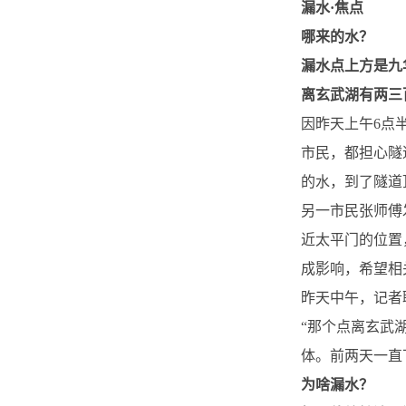
漏水·焦点
哪来的水？
漏水点上方是九
离玄武湖有两三
因昨天上午6点
市民，都担心隧
的水，到了隧道
另一市民张师傅
近太平门的位置
成影响，希望相
昨天中午，记者
“那个点离玄武
体。前两天一直
为啥漏水？