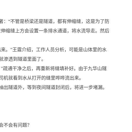
者：“不管是桥梁还是隧道，都有伸缩缝，这是为了防
在伸缩缝上方会设置一条排水通道，将水流导走。然后
出来。”王霆介绍，工作人员分析，可能是山体里的水
就渗透到隧道里面了。
。”疏通干净之后，再重新将缝填补好。由于九华山隧
司机就看到水从打开的缝里哗哗流出来。
抽出隧道外，等到夜间隧道封闭后，将进一步堵漏。
会不会有问题？