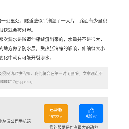
口约一公里处，隧道壁似乎潮湿了一大片，路面有少量积
很快就会被淋湿。
那次漏水是隧道伸缩缝流出来的，水量并不是很大，
的地方做了防水层，受热胀冷缩的影响，伸缩缝大小
变化中就有可能开裂渗水。
涉及侵权请尽快告知，我们将会在第一时间删除。文章观点不
83717@qq.com。
已帮助
点赞 (
0
)
19722人
水堵漏公司手机端
您的鼓励是作者最大的动力