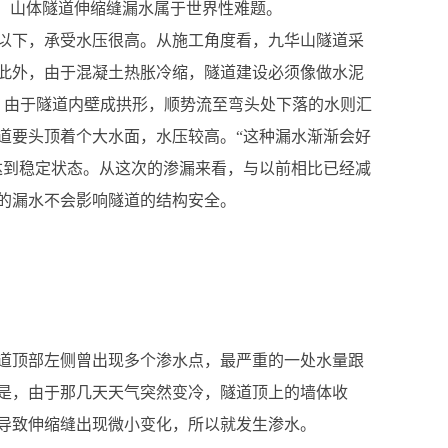
，山体隧道伸缩缝漏水属于世界性难题。
以下，承受水压很高。从施工角度看，九华山隧道采
此外，由于混凝土热胀冷缩，隧道建设必须像做水泥
。由于隧道内壁成拱形，顺势流至弯头处下落的水则汇
道要头顶着个大水面，水压较高。“这种漏水渐渐会好
达到稳定状态。从这次的渗漏来看，与以前相比已经减
的漏水不会影响隧道的结构安全。
，隧道顶部左侧曾出现多个渗水点，最严重的一处水量跟
是，由于那几天天气突然变冷，隧道顶上的墙体收
导致伸缩缝出现微小变化，所以就发生渗水。