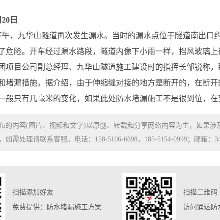
月20日
20日下午，九华山隧道再次发生漏水。当时的漏水点位于隧道南出
了危险。开车经过漏水路段，隧道内像下小雨一样，挡风玻璃上
团项目公司副总经理、九华山隧道施工建设时的指挥长邹锐称，
和堵漏措施。据介绍，由于伸缩缝对接的地方是断开的，在断开
一般只有几毫米的变化，如果此处
防水堵漏
施工不是很到位，在
布的内容(图片、视频和文字)以原创、转载和分享网络内容为主，如果
处理请联系客服。电话：158-5106-6698，185-5154-0999；邮箱：3480
扫描添加好友
扫描二维码
免费提供：防水堵漏施工方案
访问涌达防