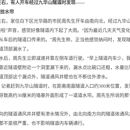
左右，有人开车经过九华山隧道时发现——
上挂水帘
左右，家住白下区光华路的市民周先生开车由南向北，经过九华
啦啦”声音，感觉好像隧道内下起了大雨。“因为最近几天天气变
从车后的隧道口传来的。”周先生称，正当他感觉纳闷时，发现
道顶部漏水了。
水后，周先生立即减速并靠左侧车道行驶。“早上隧道内车少，
靠近隧道壁附近一个洞里漏下来的，漏水点比碗口还粗，水量比
道顶部这个漏点外，隧道通风井壁也在不断往外渗水。
，记者赶到九华山隧道时，在距离南面隧道入口约300米位置，发
导致高约30厘米的墙基外面形成了一道道水帘。周先生所说的
向的隧道通风井井壁有渗水情况外，由北向南方向的隧道体通风井
都不是很严重，也不影响隧道内车辆通行。