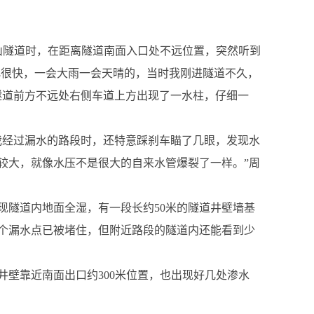
山隧道时，在距离隧道南面入口处不远位置，突然听到
化很快，一会大雨一会天晴的，当时我刚进隧道不久，
隧道前方不远处右侧车道上方出现了一水柱，仔细一
我经过漏水的路段时，还特意踩刹车瞄了几眼，发现水
较大，就像水压不是很大的自来水管爆裂了一样。”周
现隧道内地面全湿，有一段长约50米的隧道井壁墙基
那个漏水点已被堵住，但附近路段的隧道内还能看到少
壁靠近南面出口约300米位置，也出现好几处渗水