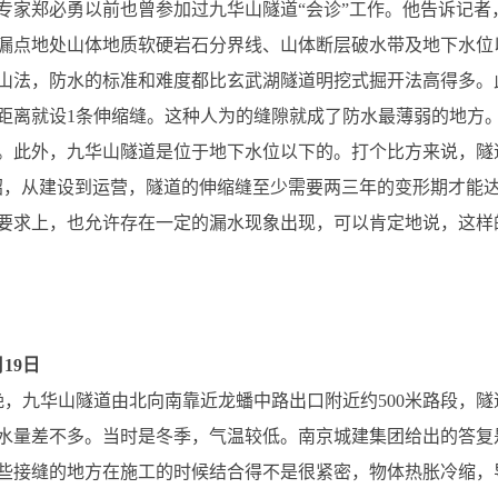
专家郑必勇以前也曾参加过九华山隧道“会诊”工作。他告诉记者
漏点地处山体地质软硬岩石分界线、山体断层破水带及地下水位
山法，防水的标准和难度都比玄武湖隧道明挖式掘开法高得多。
距离就设1条伸缩缝。这种人为的缝隙就成了防水最薄弱的地方
。此外，九华山隧道是位于地下水位以下的。打个比方来说，隧
绍，从建设到运营，隧道的伸缩缝至少需要两三年的变形期才能
要求上，也允许存在一定的漏水现象出现，可以肯定地说，这样
月19日
19日晚，九华山隧道由北向南靠近龙蟠中路出口附近约500米路段
水量差不多。当时是冬季，气温较低。南京城建集团给出的答复
些接缝的地方在施工的时候结合得不是很紧密，物体热胀冷缩，