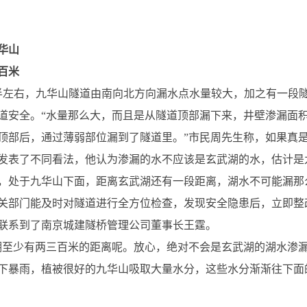
华山
百米
半左右，九华山隧道由南向北方向漏水点水量较大，加之有一段
道安全。“水量那么大，而且是从隧道顶部漏下来，井壁渗漏面
顶部后，通过薄弱部位漏到了隧道里。”市民周先生称，如果真
发表了不同看法，他认为渗漏的水不应该是玄武湖的水，估计是
，处于九华山下面，距离玄武湖还有一段距离，湖水不可能漏那
关部门能及时对隧道进行全方位检查，发现安全隐患后，立即整
联系到了南京城建隧桥管理公司董事长王霆。
湖至少有两三百米的距离呢。放心，绝对不会是玄武湖的湖水渗
下暴雨，植被很好的九华山吸取大量水分，这些水分渐渐往下面