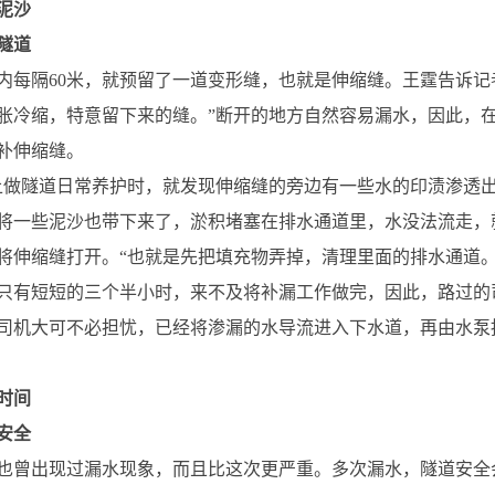
泥沙
隧道
内每隔60米，就预留了一道变形缝，也就是伸缩缝。王霆告诉记
胀冷缩，特意留下来的缝。”断开的地方自然容易漏水，因此，
补伸缩缝。
上做隧道日常养护时，就发现伸缩缝的旁边有一些水的印渍渗透
将一些泥沙也带下来了，淤积堵塞在排水通道里，水没法流走，
将伸缩缝打开。“也就是先把填充物弄掉，清理里面的排水通道
只有短短的三个半小时，来不及将补漏工作做完，因此，路过的
司机大可不必担忧，已经将渗漏的水导流进入下水道，再由水泵
时间
安全
也曾出现过漏水现象，而且比这次更严重。多次漏水，隧道安全