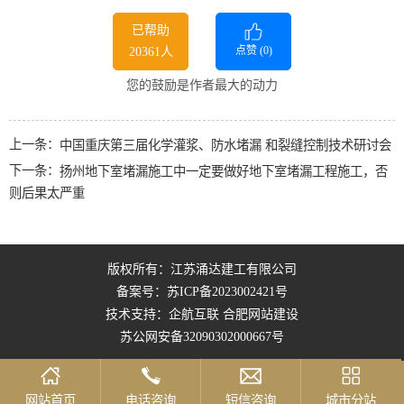
已帮助
点赞 (
0
)
20361人
您的鼓励是作者最大的动力
上一条：
中国重庆第三届化学灌浆、防水堵漏 和裂缝控制技术研讨会
下一条：
扬州地下室堵漏施工中一定要做好地下室堵漏工程施工，否
则后果太严重
版权所有：江苏涌达建工有限公司
备案号：
苏ICP备2023002421号
技术支持：企航互联
合肥网站建设
苏公网安备32090302000667号
网站首页
电话咨询
短信咨询
城市分站