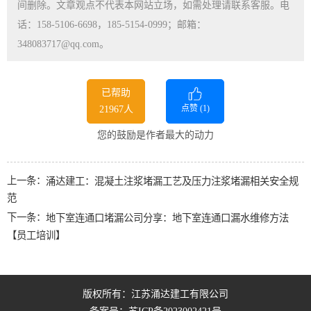
间删除。文章观点不代表本网站立场，如需处理请联系客服。电
话：158-5106-6698，185-5154-0999；邮箱：
348083717@qq.com。
已帮助
点赞 (
1
)
21967人
您的鼓励是作者最大的动力
上一条：
涌达建工：混凝土注浆堵漏工艺及压力注浆堵漏相关安全规
范
下一条：
地下室连通口堵漏公司分享：地下室连通口漏水维修方法
【员工培训】
版权所有：江苏涌达建工有限公司