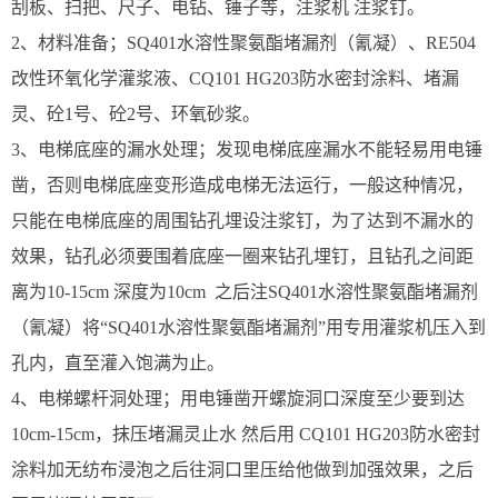
刮板、扫把、尺子、电钻、锤子等，注浆机 注浆钉。
2、材料准备；SQ401水溶性聚氨酯堵漏剂（氰凝）、RE504
改性环氧化学灌浆液、CQ101 HG203防水密封涂料、堵漏
灵、砼1号、砼2号、环氧砂浆。
3、电梯底座的漏水处理；发现电梯底座漏水不能轻易用电锤
凿，否则电梯底座变形造成电梯无法运行，一般这种情况，
只能在电梯底座的周围钻孔埋设注浆钉，为了达到不漏水的
效果，钻孔必须要围着底座一圈来钻孔埋钉，且钻孔之间距
离为10-15cm 深度为10cm 之后注SQ401水溶性聚氨酯堵漏剂
（氰凝）将“SQ401水溶性聚氨酯堵漏剂”用专用灌浆机压入到
孔内，直至灌入饱满为止。
4、电梯螺杆洞处理；用电锤凿开螺旋洞口深度至少要到达
10cm-15cm，抹压堵漏灵止水 然后用 CQ101 HG203防水密封
涂料加无纺布浸泡之后往洞口里压给他做到加强效果，之后