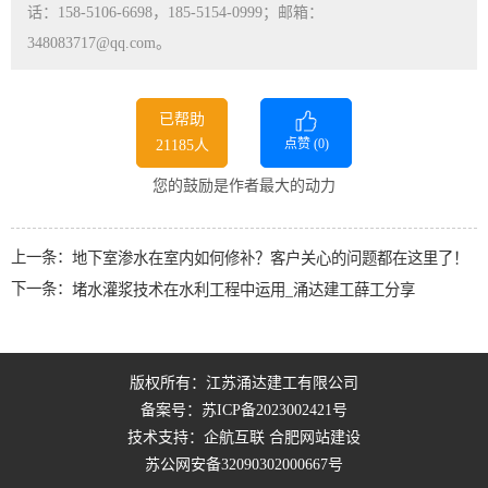
话：158-5106-6698，185-5154-0999；邮箱：
348083717@qq.com。
已帮助
点赞 (
0
)
21185人
您的鼓励是作者最大的动力
上一条：
地下室渗水在室内如何修补？客户关心的问题都在这里了！
下一条：
堵水灌浆技术在水利工程中运用_涌达建工薛工分享
版权所有：江苏涌达建工有限公司
备案号：
苏ICP备2023002421号
技术支持：企航互联
合肥网站建设
苏公网安备32090302000667号