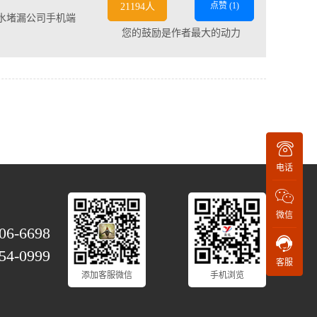
点赞 (
1
)
21194人
水堵漏公司手机端
您的鼓励是作者最大的动力
电话
微信
06-6698
54-0999
客服
添加客服微信
手机浏览