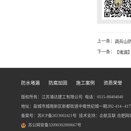
上一条：
调兵山
下一条：
【堵漏
防水堵漏
防腐加固
施工案例
资质荣誉
版权所有：江苏涌达建工有限公司
电话：0515-88404040
地址：盐城市城南新区新都街道中南世纪城一期2B2-414--417室 传
备案号：
苏ICP备2023002421号
技术支持：企航互联
合肥网
苏公网安备32090302000667号