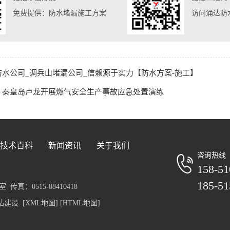
免费提供：防水堵漏施工方案
访问涌达防
防水公司_调兵山堵漏公司_信赖源于实力【防水方案-施工】
】秦皇岛卢龙开展燃气安全生产事故应急处置演练
技术百科
新闻资讯
关于我们
咨询热线
158-51
185-51
真：0515-88410418
站建设
[XML地图]
[HTML地图]