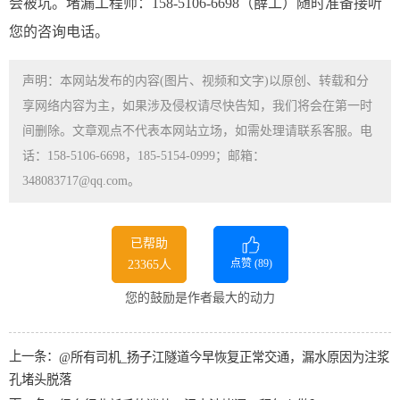
会被坑。堵漏工程师：158-5106-6698（薛工）随时准备接听
您的咨询电话。
声明：本网站发布的内容(图片、视频和文字)以原创、转载和分
享网络内容为主，如果涉及侵权请尽快告知，我们将会在第一时
间删除。文章观点不代表本网站立场，如需处理请联系客服。电
话：158-5106-6698，185-5154-0999；邮箱：
348083717@qq.com。
已帮助
点赞 (
89
)
23365人
您的鼓励是作者最大的动力
上一条：
@所有司机_扬子江隧道今早恢复正常交通，漏水原因为注浆
孔堵头脱落