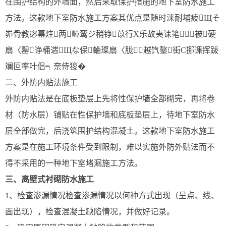
在围护结构的外墙面，然后采取保护措施的地下室防水施工
方法。这款地下室防水施工方案其优点是随时涞耐埔疲Щそ
峁骨教宓幕炷两嶂鸾ジ稍铮苡行Х乐故夷诔笔被硬
扇〈罂诤桶遄Щな保蛐璨扇〈胧越饩鏊街С挪课挥跋
斓叵率叶侣┑奈侍狻�
二、外防内贴法施工
外防内贴法是在底板垫层上先将性保护墙全部砌完，再将卷
材（防水层）铺贴在性保护墙和底板垫层上，待地下室防水
层全部做完，后浇筑围护结构混凝土。这款地下室防水施工
方案是在施工环境条件受到限制，难以实施外防外贴法而不
得不采用的一种地下室堵漏施工方法。
三、离壁式衬砌防水施工
1、检查渗漏情况检查渗漏情况以何种方式出现（呈点、线、
面出现），检查混凝土缺陷情况，并做好记录。