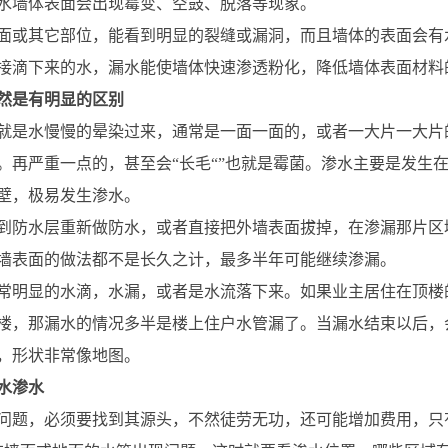
水墙体表面会出现霉变、空鼓、脱落等现象。
面或其它部位，能看到明显的裂缝或漏洞，而且墙体的表面会有
接滴下来的水，漏水能使墙体快速渗透粉化，降低墙体表面材料
然是有明显的区别
就是水慢慢的晕染过来，通常是一面一面的，或者一大片一大片
。再严重一点的，甚至会“长毛“”也就是霉菌。渗水主要是发生
壁，极易发生渗水。
到防水层重新做防水，或者直接把外墙表面拔掉，在渗漏那片区
墙表面的做法都不是长久之计，最多半年可能继续渗漏。
常明显的水滴，水漏，或者是水流落下来。如果业主居住在顶楼
楼，那漏水的情况多半是楼上住户水管漏了。当漏水结束以后，
，形状非常像地图。
水渗水
问题，必须要找到其源头，不然徒劳无功，还可能增加费用，只