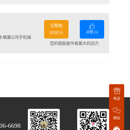
已帮助
点赞 (
1
)
20283人
水堵漏公司手机端
您的鼓励是作者最大的动力
电话
微信
06-6698