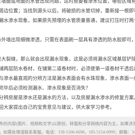
在墙面或地面的水管出现问题，这时就要看渗水位置，哪些区域
周边位置；当找到源头以后，将破损的水管切掉，重新接一根即
漏水渗水现象，如果原先预埋的水管质量普通，建议打压时打两
与外墙出现细微渗透，只需在表面刷一层具有渗透的防水胶即可
是大裂缝，那么就会出现漏水现象，这是必须将漏水区域基层铲
铺两层防水卷材，在铺第二道卷材时，必须使第一道卷材干透后
与渗水最直观的分辨方法是漏水表面会有水珠现象，渗水表面一
完毕后必须检测漏水、渗水现象是否消失？
分辨房屋是渗水还是漏水的方法，以及房屋漏水渗水的修复方案
迎大家提出自己的宝贵意见与建议，供大家学习参考。
布的内容(图片、视频和文字)以原创、转载和分享网络内容为主，如果
处理请联系客服。电话：158-5106-6698，185-5154-0999；邮箱：3480