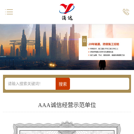


AAA诚信经营示范单位