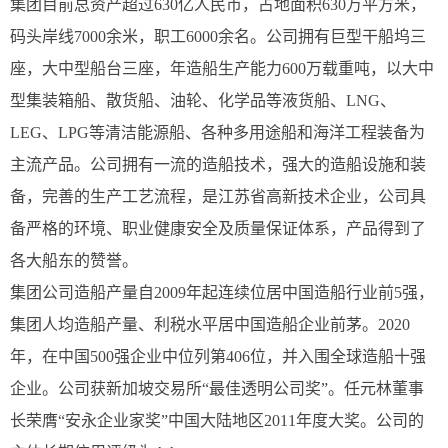
集团目前总资产超过630亿人民币，占地面积630万平方米，
码头岸线7000余米，职工6000余名。公司拥有巨型干船坞三
座，大中型船台三座，年造船生产能力600万载重吨，以大中
型集装箱船、散货船、油轮、化学品等液货船、LNG、
LEG、LPG等清洁能源船、各种多用途船和海洋工程装备为
主流产品。公司拥有一流的造船技术，强大的造船设施和装
备，完善的生产工艺流程，是江苏省高新技术企业，公司具
备严格的环境、职业健康安全及质量保证体系，产品得到了
各大船东的赞誉。
集团公司造船产量自2009年起连续位居中国造船行业前5强，
集团人均造船产量、利税水平居中国造船企业前茅。2020
年，在中国500强企业中位列第406位，并入围全球造船十强
企业。公司获新加坡交易所“最佳透明公司奖”。任元林董事
长荣膺“安永企业家奖”中国大陆地区2011年度大奖。公司的