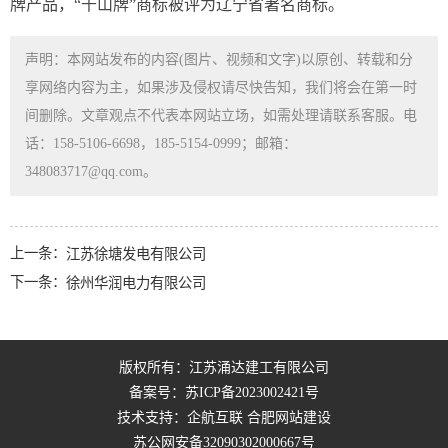
牌产品，“千山牌”商标被评为辽宁省著名商标。
声明：本网站发布的内容(图片、视频和文字)以原创、转载和分
享网络内容为主，如果涉及侵权请尽快告知，我们将会在第一时
间删除。文章观点不代表本网站立场，如需处理请联系客服。电
话：158-5106-6698，185-5154-0999；邮箱：
348083717@qq.com。
上一条：
江苏徐塘发电有限公司
下一条：
徐州华润电力有限公司
版权所有：江苏涌达建工有限公司
备案号：
苏ICP备2023002421号
技术支持：企航互联
合肥网站建设
苏公网安备32090302000667号