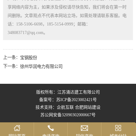
享网络内容为主，如果涉及侵权请尽快告知，我们将会在第一时
间删除。文章观点不代表本网站立场，如需处理请联系客服。电
话：158-5106-6698，185-5154-0999；邮箱：
348083717@qq.com。
上一条：
宝钢股份
下一条：
徐州华润电力有限公司
版权所有：江苏涌达建工有限公司
备案号：
苏ICP备2023002421号
技术支持：企航互联
合肥网站建设
苏公网安备32090302000667号