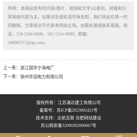
声明：本网站发布的内容(图片、视频和文字)以原创、转载和分
享网络内容为主，如果涉及侵权请尽快告知，我们将会在第一时
间删除。文章观点不代表本网站立场，如需处理请联系客服。电
话：158-5106-6698，185-5154-0999；邮箱：
348083717@qq.com。
上一条：
浙江国华宁海电厂
下一条：
徐州华润电力有限公司
版权所有：江苏涌达建工有限公司
备案号：
苏ICP备2023002421号
技术支持：企航互联
合肥网站建设
苏公网安备32090302000667号