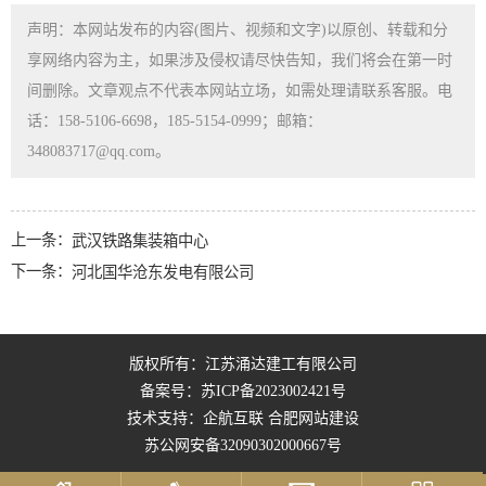
声明：本网站发布的内容(图片、视频和文字)以原创、转载和分
享网络内容为主，如果涉及侵权请尽快告知，我们将会在第一时
间删除。文章观点不代表本网站立场，如需处理请联系客服。电
话：158-5106-6698，185-5154-0999；邮箱：
348083717@qq.com。
上一条：
武汉铁路集装箱中心
下一条：
河北国华沧东发电有限公司
版权所有：江苏涌达建工有限公司
备案号：
苏ICP备2023002421号
技术支持：企航互联
合肥网站建设
苏公网安备32090302000667号