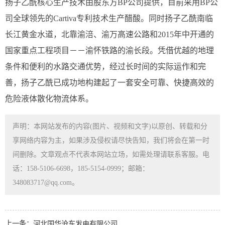
扬子乙酰核心生产技术由股东方BP公司提供，目前采用BP公
司全球领先的Cartiva专利技术生产醋酸。同时扬子乙酰南临
长江黄金水道，北靠渝涪、渝万高速公路和2015年中开通的
国家重点工程项目－－渝怀铁路的渝长段。凭借优越的地理
条件和便利的水路交通优势，经过长时间的实际运作和完
善，扬子乙酰已成功地构建起了一套安全可靠、快捷高效的
危险液体散化物流体系。
声明：本网站发布的内容(图片、视频和文字)以原创、转载和分
享网络内容为主，如果涉及侵权请尽快告知，我们将会在第一时
间删除。文章观点不代表本网站立场，如需处理请联系客服。电
话：158-5106-6698，185-5154-0999；邮箱：
348083717@qq.com。
上一条：
河北国华沧东发电有限公司