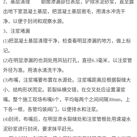
2、基层清理 剔凿渗漏部位表层，铲除水泥砂浆，直至露
出地下室混凝土基层，把混凝土基层凿毛，用清水冲洗干
净，以便于封闭和观察水源。
3、注浆堵漏
(1)把混凝土基层清理干净，检查看明显渗漏的地方，做上标
记。
(2)在明显渗漏的也洞处用风钻打孔，直径6.3毫米，以注浆管
外径为准。用清水清洗干净。
(3)布嘴，注浆嘴要布置在水源处。注浆嘴距离应根据裂缝大
小、结构形状而定。若裂纵横交错，在交叉处应设置灌浆
嘴。整个施工现场布嘴6个，平均每两个之间间隔30mm，上
下各一根，各管均装阀门，以便排水和注浆。
(4)封闭，布嘴后，在明显渗水裂缝处和注浆管根处用速凝水
泥砂浆进行封闭，要求抹平赶光。