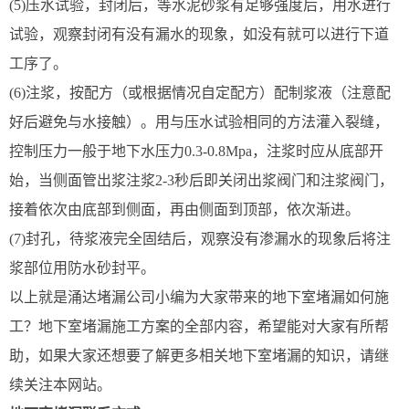
(5)压水试验，封闭后，等水泥砂浆有足够强度后，用水进行
试验，观察封闭有没有漏水的现象，如没有就可以进行下道
工序了。
(6)注浆，按配方（或根据情况自定配方）配制浆液（注意配
好后避免与水接触）。用与压水试验相同的方法灌入裂缝，
控制压力一般于地下水压力0.3-0.8Mpa，注浆时应从底部开
始，当侧面管出浆注浆2-3秒后即关闭出浆阀门和注浆阀门，
接着依次由底部到侧面，再由侧面到顶部，依次渐进。
(7)封孔，待浆液完全固结后，观察没有渗漏水的现象后将注
浆部位用防水砂封平。
以上就是涌达堵漏公司小编为大家带来的地下室堵漏如何施
工？地下室堵漏施工方案的全部内容，希望能对大家有所帮
助，如果大家还想要了解更多相关地下室堵漏的知识，请继
续关注本网站。