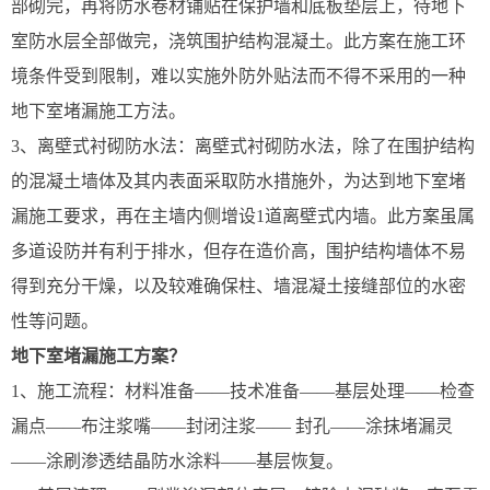
部砌完，再将防水卷材铺贴在保护墙和底板垫层上，待地下
室防水层全部做完，浇筑围护结构混凝土。此方案在施工环
境条件受到限制，难以实施外防外贴法而不得不采用的一种
地下室堵漏施工方法。
3、离壁式衬砌防水法：离壁式衬砌防水法，除了在围护结构
的混凝土墙体及其内表面采取防水措施外，为达到地下室堵
漏施工要求，再在主墙内侧增设1道离壁式内墙。此方案虽属
多道设防并有利于排水，但存在造价高，围护结构墙体不易
得到充分干燥，以及较难确保柱、墙混凝土接缝部位的水密
性等问题。
地下室堵漏施工方案？
1、施工流程：材料准备——技术准备——基层处理——检查
漏点——布注浆嘴——封闭注浆—— 封孔——涂抹堵漏灵
——涂刷渗透结晶防水涂料——基层恢复。