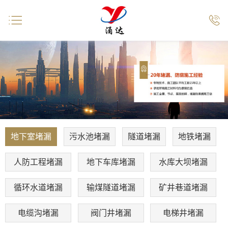


地下室堵漏
污水池堵漏
隧道堵漏
地铁堵漏
人防工程堵漏
地下车库堵漏
水库大坝堵漏
循环水道堵漏
输煤隧道堵漏
矿井巷道堵漏
电缆沟堵漏
阀门井堵漏
电梯井堵漏