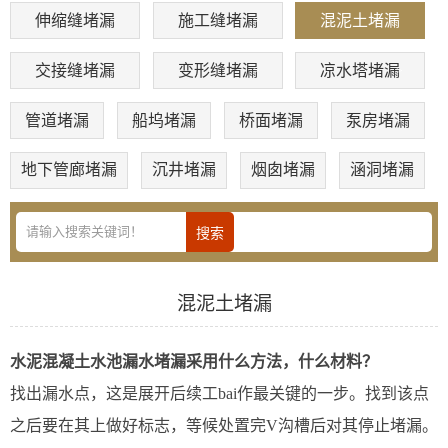
伸缩缝堵漏
施工缝堵漏
混泥土堵漏
交接缝堵漏
变形缝堵漏
凉水塔堵漏
管道堵漏
船坞堵漏
桥面堵漏
泵房堵漏
地下管廊堵漏
沉井堵漏
烟囱堵漏
涵洞堵漏
混泥土堵漏
水泥混凝土水池漏水堵漏采用什么方法，什么材料？
找出漏水点，这是展开后续工bai作最关键的一步。找到该点
之后要在其上做好标志，等候处置完V沟槽后对其停止堵漏。