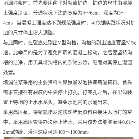
堵漏注浆时，首先要用凿子对裂痕扩边，扩边的尺寸由混凝
土强度决议，普通状况下边的宽度为4～6cm，深度为3～
4cm。当混凝土强度达不到规范强度时，可依据实践状况对扩
边的尺寸停止增大调整。
与此同时，在裂痕处剔出V型沟槽，沟槽的剔出速度要坚持快
速，此举目的是为了避免四周的混凝土松动，之后要坚持沟
槽的洁净，用工具将沟槽内的杂物去除，继而对其停止潮湿
处置。
堵漏注浆采用的主要资料为聚氨酯发泡快速堵漏资料。首先
需求直接在有裂痕的中央停止打孔，打完孔之后，在里边装
置上特地的止水水龙头，避免水池内的水涌出来。
采用高压泵，将聚氨酯发泡快速堵漏资料直接注入所打的空
中，采用高压管将办法停止堵水，采用该办法能够灌注0.01～
2mm的缝，灌注深度可达400～1000mm。